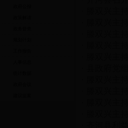
政府公报
·
滕双兴主持
政策解读
·
滕双兴主持
政务督查
·
滕双兴主持
规划计划
·
滕双兴主持
工作报告
·
滕双兴主持
人事信息
·
县政府党
统计数据
·
滕双兴主持
政府会议
·
滕双兴主
建议提案
·
滕双兴主持
·
滕双兴主持
·
齐河县利